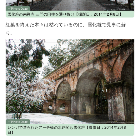
雪化粧の南禅寺 三門の円柱を通り抜け【撮影日：2014年2月8日】
紅葉を終えた木々は枯れているのに、雪化粧で見事に蘇
り。
レンガで造られたアーチ橋の水路閣も雪化粧【撮影日：2014年2月8
日】