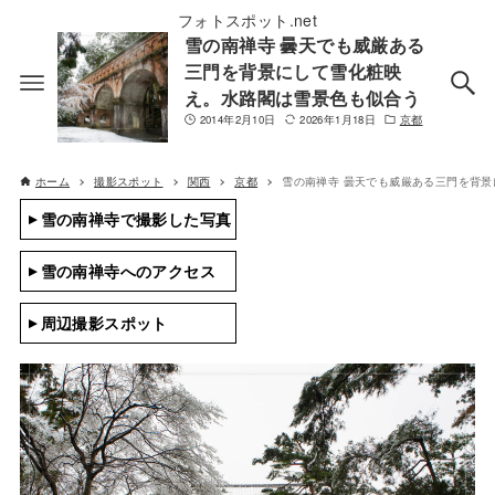
フォトスポット.net
雪の南禅寺 曇天でも威厳ある
三門を背景にして雪化粧映
え。水路閣は雪景色も似合う
2014年2月10日
2026年1月18日
京都
ホーム
撮影スポット
関西
京都
雪の南禅寺 曇天でも威厳ある三門を背
雪の南禅寺で撮影した写真
雪の南禅寺へのアクセス
周辺撮影スポット