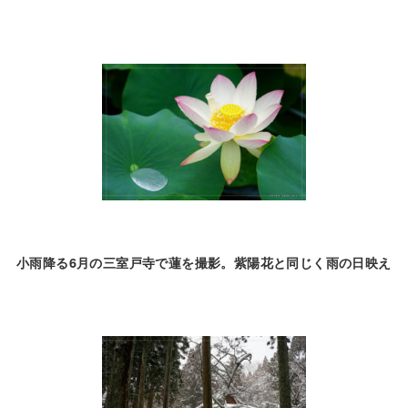
小雨降る6月の三室戸寺で蓮を撮影。紫陽花と同じく雨の日映え