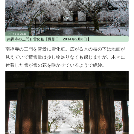
南禅寺の三門も雪化粧【撮影日：2014年2月8日】
南禅寺の三門を背景に雪化粧。広がる木の枝の下は地面が
見えていて積雪量は少し物足りなくも感じますが、木々に
付着した雪が雪の花を咲かせているようで絶妙。