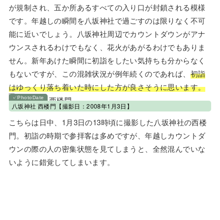
が規制され、五か所あるすべての入り口が封鎖される模様
です。年越しの瞬間を八坂神社で過ごすのは限りなく不可
能に近いでしょう。八坂神社周辺でカウントダウンがアナ
ウンスされるわけでもなく、花火があがるわけでもありま
せん。新年あけた瞬間に初詣をしたい気持ちも分からなく
もないですが、この混雑状況が例年続くのであれば、
初詣
はゆっくり落ち着いた時にした方が良さそうに思います。
八坂神社 西楼門【撮影日：2008年1月3日】
こちらは日中、1月3日の13時頃に撮影した八坂神社の西楼
門。初詣の時期で参拝客は多めですが、年越しカウントダ
ウンの際の人の密集状態を見てしまうと、全然混んでいな
いように錯覚してしまいます。