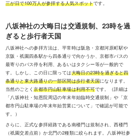
三が日で100万人が参拝する人気スポット
です。
八坂神社の大晦日は交通規制、23時を過
ぎると歩行者天国
八坂神社への参拝方法は、平常時は阪急・京都河原町駅や
京阪・祇園四条駅から四条通りで向かうか、京都市バスの
最寄りのバス停を利用、あるいはタクシー等が一般的で
す。しかし、この日に限っては
大晦日の23時を過ぎると四
条通りと東大路通りの一部区間は歩行者天国
になります。
当然のごとく
京都市円山駐車場は利用不可
です。（詳細は
「八坂神社・知恩院周辺の年末年始臨時交通規制」や「京
都市円山駐車場の年末年始営業について」で確認が可能で
す。）
さらに、正式な参拝経路である南楼門は規制され、西楼門
（祇園交差点前）か北門の2種類に絞られます。八坂神社参