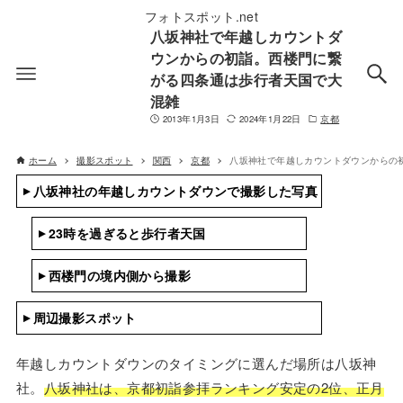
フォトスポット.net
八坂神社で年越しカウントダ
ウンからの初詣。西楼門に繋
がる四条通は歩行者天国で大
混雑
2013年1月3日
2024年1月22日
京都
ホーム
撮影スポット
関西
京都
八坂神社で年越しカウントダウンからの
八坂神社の年越しカウントダウンで撮影した写真
23時を過ぎると歩行者天国
西楼門の境内側から撮影
周辺撮影スポット
年越しカウントダウンのタイミングに選んだ場所は八坂神
社。
八坂神社は、京都初詣参拝ランキング安定の2位、正月