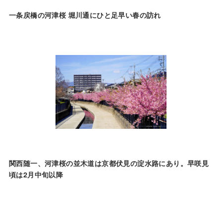
一条戻橋の河津桜 堀川通にひと足早い春の訪れ
関西随一、河津桜の並木道は京都伏見の淀水路にあり。早咲見
頃は2月中旬以降