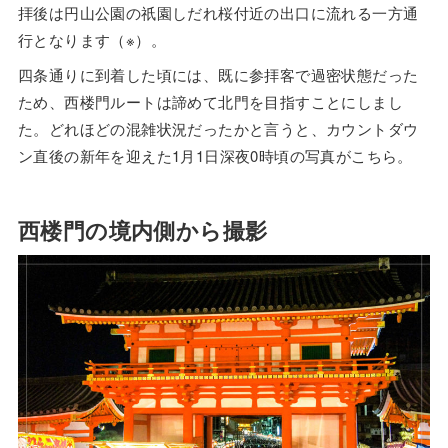
拝後は円山公園の祇園しだれ桜付近の出口に流れる一方通
行となります（※）。
四条通りに到着した頃には、既に参拝客で過密状態だった
ため、西楼門ルートは諦めて北門を目指すことにしまし
た。どれほどの混雑状況だったかと言うと、カウントダウ
ン直後の新年を迎えた1月1日深夜0時頃の写真がこちら。
西楼門の境内側から撮影