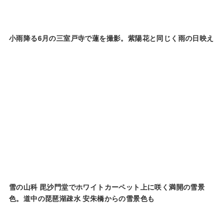
小雨降る6月の三室戸寺で蓮を撮影。紫陽花と同じく雨の日映え
雪の山科 毘沙門堂でホワイトカーペット上に咲く満開の雪景
色。道中の琵琶湖疎水 安朱橋からの雪景色も