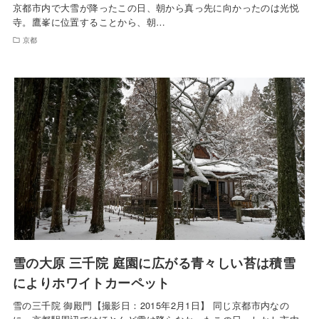
京都市内で大雪が降ったこの日、朝から真っ先に向かったのは光悦
寺。鷹峯に位置することから、朝…
京都
雪の大原 三千院 庭園に広がる青々しい苔は積雪
によりホワイトカーペット
雪の三千院 御殿門【撮影日：2015年2月1日】 同じ京都市内なの