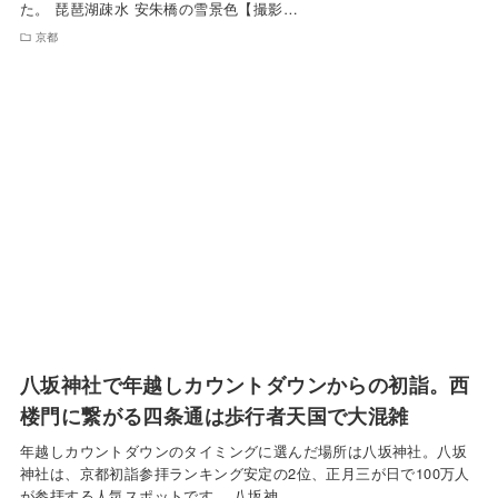
た。 琵琶湖疎水 安朱橋の雪景色【撮影…
京都
八坂神社で年越しカウントダウンからの初詣。西
楼門に繋がる四条通は歩行者天国で大混雑
年越しカウントダウンのタイミングに選んだ場所は八坂神社。八坂
神社は、京都初詣参拝ランキング安定の2位、正月三が日で100万人
が参拝する人気スポットです。 八坂神…