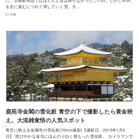
に、京都駅周辺ではほとんど雪は降らなかったこの日。しかし市内
を北に進むにつれて増していく雪。大…
京都
鹿苑寺金閣の雪化粧 青空の下で撮影したら黄金映
え。大混雑覚悟の人気スポット
青空に映える金閣寺の雪化粧(70mm撮影)【撮影日：2015年1月2
日】 煌びやかな金箔にほんのり白く積もった雪化粧。 カメラマンで