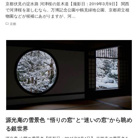
京都伏見の淀水路 河津桜の並木道【撮影日：2019年3月9日】 関西
で河津桜を楽しむなら、万博記念公園や鶴見緑地公園、京都府立植
物園などが候補にあがりますが、河…
京都
源光庵の雪景色 “悟りの窓”と“迷いの窓”から眺め
る銀世界