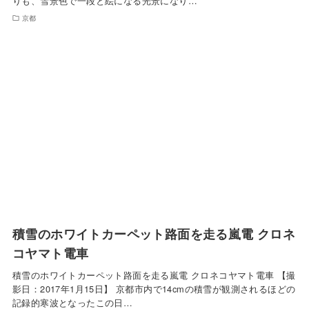
りも、雪景色で一段と絵になる光景になり…
京都
積雪のホワイトカーペット路面を走る嵐電 クロネ
コヤマト電車
積雪のホワイトカーペット路面を走る嵐電 クロネコヤマト電車 【撮
影日：2017年1月15日】 京都市内で14cmの積雪が観測されるほどの
記録的寒波となったこの日…