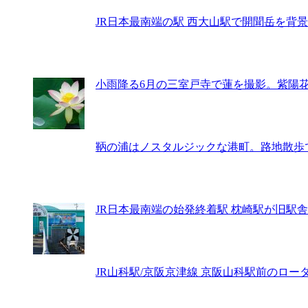
JR日本最南端の駅 西大山駅で開聞岳を背景に
小雨降る6月の三室戸寺で蓮を撮影。紫陽花と
鞆の浦はノスタルジックな港町。路地散歩
JR日本最南端の始発終着駅 枕崎駅が旧駅舎解
JR山科駅/京阪京津線 京阪山科駅前のロータリ