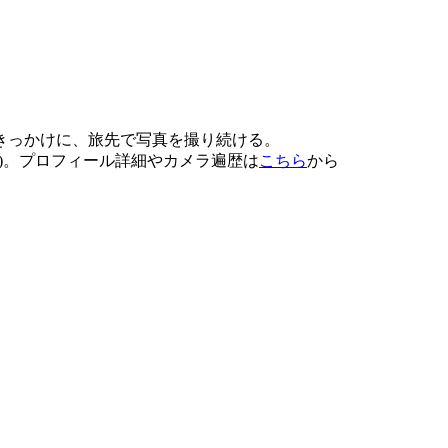
をきっかけに、旅先で写真を撮り続ける。
E-6700)。プロフィール詳細やカメラ遍歴は
こちら
から