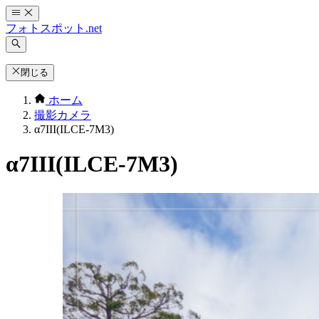
コ
ン
フォトスポット.net
テ
ン
ツ
閉じる
へ
ホーム
ス
撮影カメラ
キ
α7III(ILCE-7M3)
ッ
プ
α7III(ILCE-7M3)