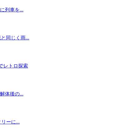
列車を...
同じく雨...
でレトロ探索
体後の...
ーに...