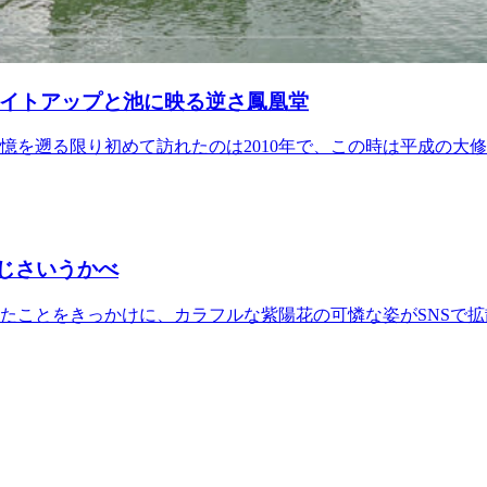
イトアップと池に映る逆さ鳳凰堂
記憶を遡る限り初めて訪れたのは2010年で、この時は平成の大
あじさいうかべ
べたことをきっかけに、カラフルな紫陽花の可憐な姿がSNSで