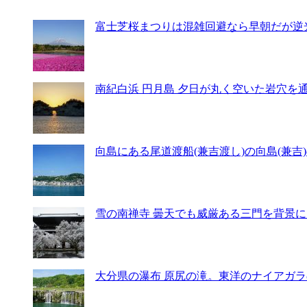
富士芝桜まつりは混雑回避なら早朝だが逆光。
南紀白浜 円月島 夕日が丸く空いた岩穴を通過
向島にある尾道渡船(兼吉渡し)の向島(兼吉)の
雪の南禅寺 曇天でも威厳ある三門を背景にし
大分県の瀑布 原尻の滝。東洋のナイアガラの