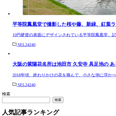
平等院鳳凰堂で撮影した桜や藤、新緑、紅葉ラ
10円硬貨の表面にデザインされている平等院鳳凰堂。
SEL24240
大阪の紫陽花名所は池田市 久安寺 具足池の 
2018年頃、終わりかけの花を摘んで、小さな池に浮か
SEL24240
検索
検索
人気記事ランキング