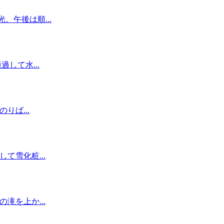
午後は順...
して水...
りば...
て雪化粧...
滝を上か...